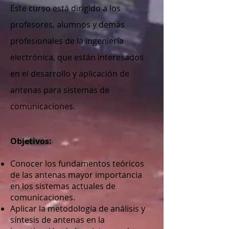
Este curso está dirigido a los
profesores, alumnos y demás
profesionales de la ingeniería
electrónica, que están interesados
en el desarrollo y aplicación de
antenas para sistemas de
comunicaciones.
Objetivos:
Conocer los fundamentos teóricos
de las antenas mayor importancia
en los sistemas actuales de
comunicaciones.
Aplicar la metodología de análisis y
síntesis de antenas en la