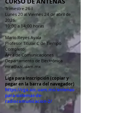
CURSO DE ANTENAS
Trimestre 26-I
Lunes 20 al Viernes 24 de abril de
2026.
10:00 a 14:00 horas
Mario Reyes Ayala
Profesor Titular C de Tiempo
Completo
Área de Comunicaciones
Departamento de Electrónica
mra@azc.uam.mx
Liga para inscripción (copiar y
pegar en la barra del navegador)
https://cga.azc.uam.mx/antenas-
para-sistemas-de-
radiocomunicacion-2/