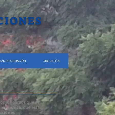
CIONES
MÁS INFORMACIÓN
UBICACIÓN
nos los cursos que se
Electrónica
, que están
aciones