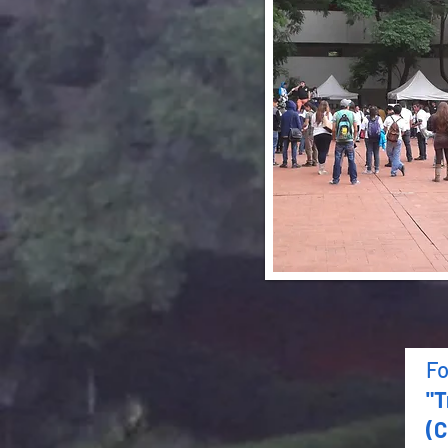
Fo
"T
(C