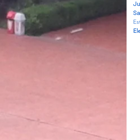
J
Sa
Est
El