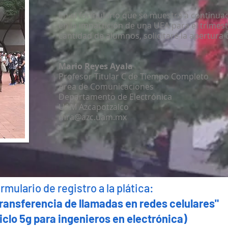
En el formulario que se muestra a continuac
en la impartición de una UEA para el trimest
cantidad de alumnos, solicitaré la apertura 
Mario Reyes Ayala
Profesor Titular C de Tiempo Completo
Área de Comunicaciones
Departamento de Electrónica
UAM Azcapotzalco
mra@azc.uam.mx
rmulario de registro a la plática:
ransferencia de llamadas en redes celulares"
iclo 5g para ingenieros en electrónica)