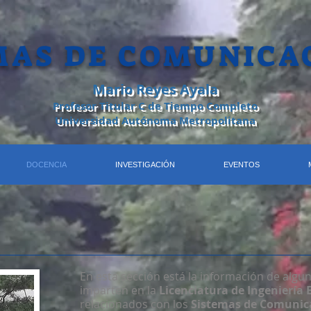
MAS DE​ COMUNICA
Mario Reyes Ayala
Profesor Titular C de Tiempo Completo
Universidad Autónoma Metropolitana
DOCENCIA
INVESTIGACIÓN
EVENTOS
En esta sección está la información de algu
imparten en la
Licenciatura de Ingeniería 
relacionados con los
Sistemas de Comunic