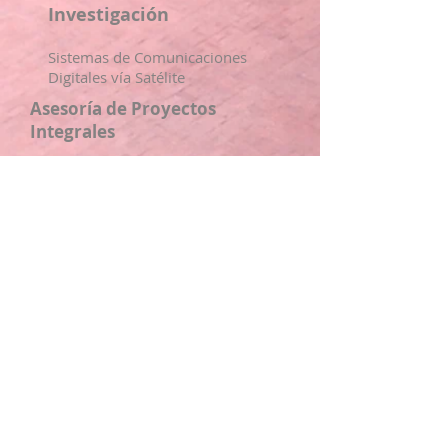
Investigación
Sistemas de Comunicaciones
Digitales vía Satélite
Asesoría de Proyectos
Integrales
Sistemas de Radiocomunicación
Proyecto de Servicio Social
Sistemas de Radiocomunicación
2010 - present
2010 - present