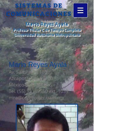
SISTEMAS DE​
COMUNICACIONES
Mario Reyes Ayala
Profesor Titular C de Tiempo Completo
Universidad Autónoma Metropolitana
Mario Reyes Ayala
Av. San Pablo 180
Azcapotzalco, 02200
México D. F., México
Tel.
(55) 53189550
ext. 1039
mra@correo.azc.uam.mx